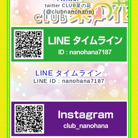
twitter CLUB菜の花
(@clubnanohana)
LINE タイムライン
LINE ID : nanohana7187