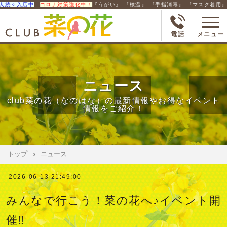
検温』 『手指消毒』 『マスク着用』のご協力をお願いします。
※当店では空間除菌
電話
メニュー
ニュース
club菜の花（なのはな）の最新情報やお得なイベント
情報をご紹介！
トップ
ニュース
2026-06-13 21:49:00
みんなで行こう！菜の花へ♪イベント開
催‼