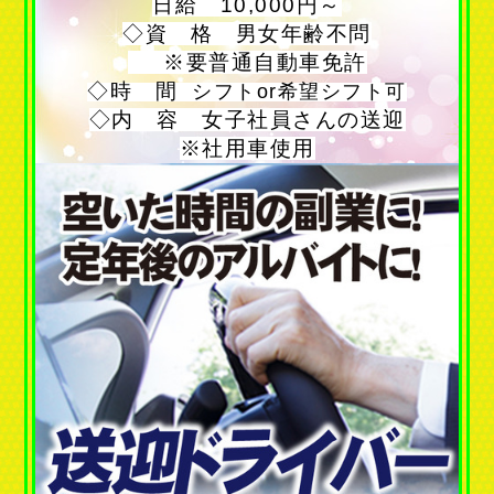
日給 10,000円～
◇資 格 男女年齢不問
※要普通自動車免許
◇時 間
シフトor希望シフト可
◇内 容 女子社員さんの送迎
※社用車使用