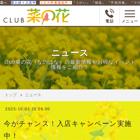
』 『検温』 『手指消毒』 『マスク着用』のご協力をお願いします。
※当店では空
電話
メニュー
ニュース
club菜の花（なのはな）の最新情報やお得なイベント
情報をご紹介！
トップ
ニュース
2025-10-03 20:06:00
今がチャンス！入店キャンペーン実施
中！