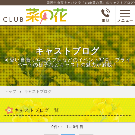
四国中央市キャバクラ「club菜の花」のキャストブログペ
電話
メニュー
キャストブログ
可愛い自撮りやコスプレなどのイベント写真、プライ
ベートの様子などキャストの魅力が満載！
トップ
キャストブログ
キャストブログ一覧
0件中 1～0件目