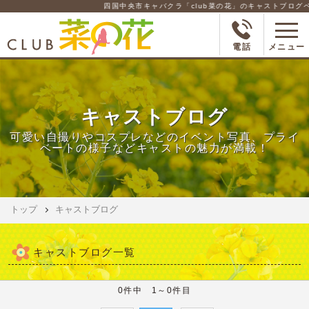
四国中央市キャバクラ「club菜の花」のキャストブログペ
電話
メニュー
キャストブログ
可愛い自撮りやコスプレなどのイベント写真、プライ
ベートの様子などキャストの魅力が満載！
トップ
キャストブログ
キャストブログ一覧
0件中 1～0件目