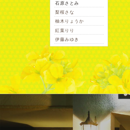
石原さとみ
梨桜さな
柚木りょうか
紅葉りり
伊藤みゆき