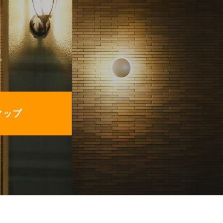
。
eマップ