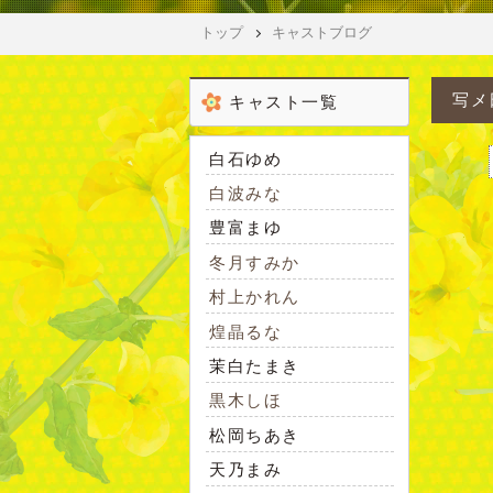
トップ
キャストブログ
写メ
キャスト一覧
白石ゆめ
白波みな
豊富まゆ
冬月すみか
村上かれん
煌晶るな
茉白たまき
黒木しほ
松岡ちあき
天乃まみ