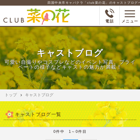
四国中央市キャバクラ「club菜の花」のキャストブログペ
電話
メニュー
キャストブログ
可愛い自撮りやコスプレなどのイベント写真、プライ
ベートの様子などキャストの魅力が満載！
トップ
キャストブログ
キャストブログ一覧
0件中 1～0件目