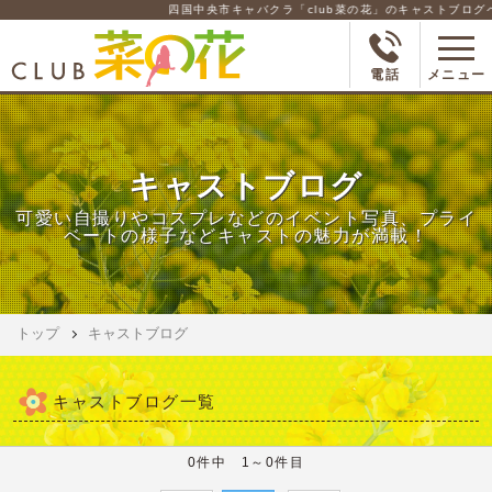
四国中央市キャバクラ「club菜の花」のキャストブログペ
電話
メニュー
キャストブログ
可愛い自撮りやコスプレなどのイベント写真、プライ
ベートの様子などキャストの魅力が満載！
トップ
キャストブログ
キャストブログ一覧
0件中 1～0件目