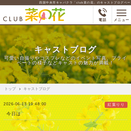
四国中央市キャバクラ「club菜の花」のキャストブログページです
電話
メニュー
キャストブログ
可愛い自撮りやコスプレなどのイベント写真、プライ
ベートの様子などキャストの魅力が満載！
トップ
キャストブログ
2026-06-13 19:48:00
紅葉りり
今日は