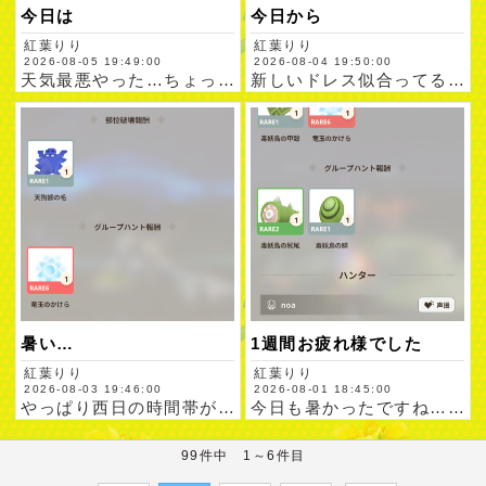
今日は
今日から
紅葉りり
紅葉りり
2026-08-05 19:49:00
2026-08-04 19:50:00
天気最悪やった…ちょっと雨降ってから止んだからめちゃくちゃ蒸…
新しいドレス似合ってるかなぁ？見に来てください本日もご来店お…
暑い…
1週間お疲れ様でした
紅葉りり
紅葉りり
2026-08-03 19:46:00
2026-08-01 18:45:00
やっぱり西日の時間帯が暑いですね…どうやっても汗かく…本日も…
今日も暑かったですね…準備するだけで汗出る本日もご来店お待ち…
99件中 1～6件目