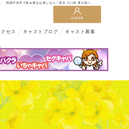
花」 四国中央市で飲み屋をお探しなら！是非 CLUB 菜の花へ
会員情報
アクセス
キャストブログ
キャスト募集
。