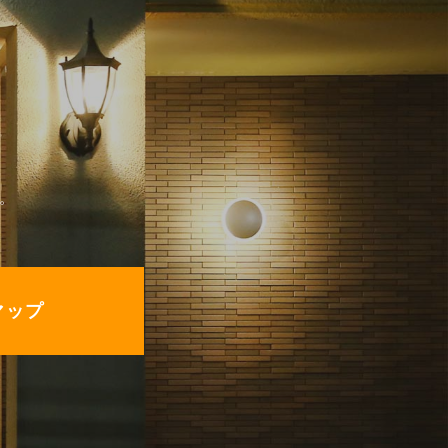
。
eマップ