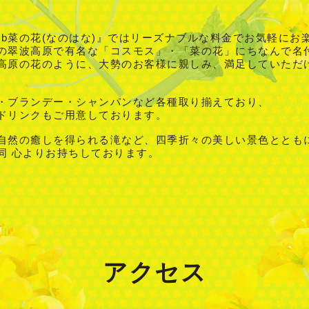
ub菜の花(なのはな)』ではリーズナブルな料金でお気軽にお
の翠波高原で有名な「コスモス」・「菜の花」にちなんで名
高原の花のように、大勢のお客様に親しみ、満足していただ
・ブランデー・シャンパンなど各種取り揃えており、
ドリンクもご用意しております。
自然の癒しを得られる滝など、四季折々の美しい景色ととも
同 心よりお持ちしております。
アクセス