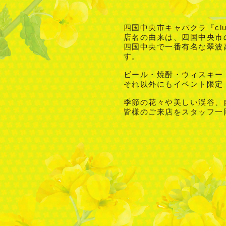
四国中央市キャバクラ『cl
店名の由来は、四国中央市
四国中央で一番有名な翠波
す。
ビール・焼酎・ウィスキー
それ以外にもイベント限定
季節の花々や美しい渓谷、
皆様のご来店をスタッフ一