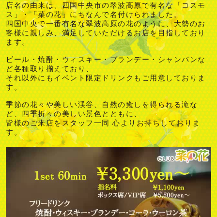
店名の由来は、四国中央市の翠波高原で有名な「コスモ
ス」・「菜の花」にちなんで名付けられました。
四国中央で一番有名な翠波高原の花のように、大勢のお
客様に親しみ、満足していただけるお店を目指しており
ます。
ビール・焼酎・ウィスキー・ブランデー・シャンパンな
ど各種取り揃えており、
それ以外にもイベント限定ドリンクもご用意しておりま
す。
季節の花々や美しい渓谷、自然の癒しを得られる滝な
ど、四季折々の美しい景色とともに、
皆様のご来店をスタッフ一同 心よりお持ちしておりま
す。