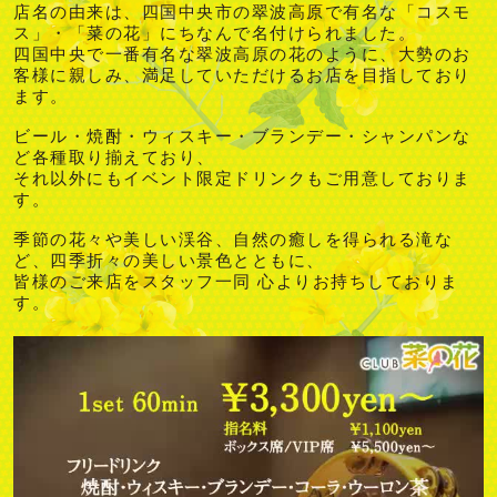
店名の由来は、四国中央市の翠波高原で有名な「コスモ
ス」・「菜の花」にちなんで名付けられました。
四国中央で一番有名な翠波高原の花のように、大勢のお
客様に親しみ、満足していただけるお店を目指しており
ます。
ビール・焼酎・ウィスキー・ブランデー・シャンパンな
ど各種取り揃えており、
それ以外にもイベント限定ドリンクもご用意しておりま
す。
季節の花々や美しい渓谷、自然の癒しを得られる滝な
ど、四季折々の美しい景色とともに、
皆様のご来店をスタッフ一同 心よりお持ちしておりま
す。