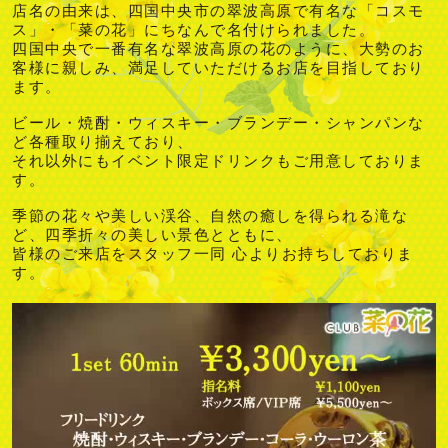
店名の由来は、四国中央市の翠波高原で有名な「コスモ
ス」・「菜の花」にちなんで名付けられました。
四国中央で一番有名な翠波高原の花のように、大勢のお
客様に親しみ、満足していただけるお店を目指しており
ます。
ビール・焼酎・ウィスキー・ブランデー・シャンパンな
ど各種取り揃えており、
それ以外にもイベント限定ドリンクもご用意しておりま
す。
季節の花々や美しい渓谷、自然の癒しを得られる滝な
ど、四季折々の美しい景色とともに、
皆様のご来店をスタッフ一同 心よりお持ちしておりま
す。